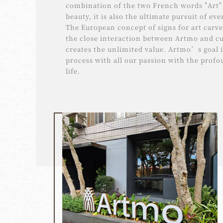
combination of the two French words "Art"
beauty, it is also the ultimate pursuit of eve
The European concept of signs for art carve
the close interaction between Artmo and c
creates the unlimited value. Artmo’s goal 
process with all our passion with the profo
life.