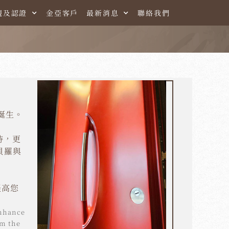
規及認證
金亞客戶
最新消息
聯絡我們
誕生。
持，更
貝羅與
提高您
enhance
om the