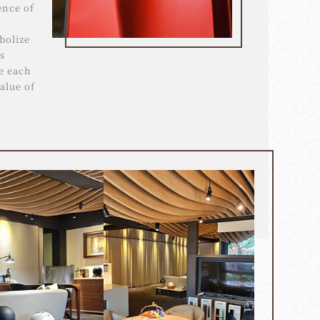
ence of
bolize
s
e each
alue of