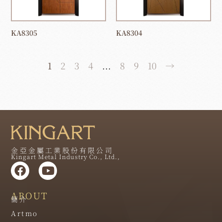
KA8305
KA8304
1
2
3
4
...
8
9
10
→
金亞金屬工業股份有限公司
Kingart Metal Industry Co., Ltd.,
ABOUT
簡介
Artmo