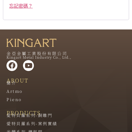
忘記密碼？
金亞金屬工業股份有限公司
Kingart Metal Industry Co., Ltd.,
ABOUT
簡介
Artmo
Pieno
PRODUCTS
愛特貝羅系列-銅雕門
愛特貝羅系列-案例實績
米蘭系列-鑄鋁門