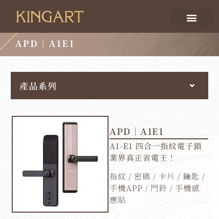
APD｜A1E1
產品系列
APD｜A1E1
A1-E1 四合一指紋電子鎖
業界真正省電王！
指紋 / 密碼 / 卡片 / 鑰匙 /
手機APP / 門鈴 / 手機感
應貼