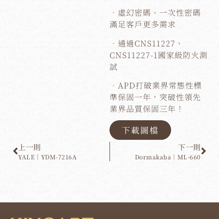
．虛幻密碼、一次性密碼
滿足客戶更多需求
．通過CNS11227、
CNS11227-1國家級防火測
試
．APD打破業界常態性標
準保固一年，突破性領先
業界品質保固三年！
下載圖檔
上一則
下一則
YALE｜YDM-7216A
Dormakaba｜ML-660