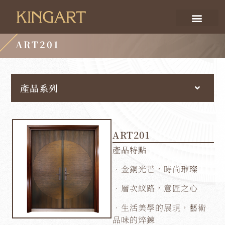
ART201
產品系列
ART201
產品特點
．金銅光芒，時尚璀璨
．層次紋路，意匠之心
．生活美學的展現，藝術
品味的焠鍊