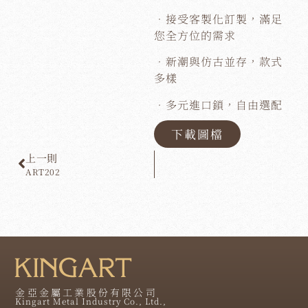
．接受客製化訂製，滿足
您全方位的需求
．新潮與仿古並存，款式
多樣
．多元進口鎖，自由選配
下載圖檔
上一則
ART202
金亞金屬工業股份有限公司
Kingart Metal Industry Co., Ltd.,