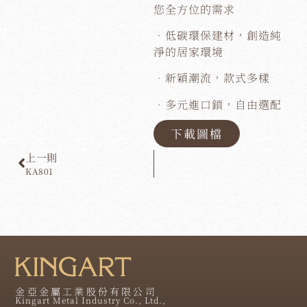
您全方位的需求
．低碳環保建材，創造純
淨的居家環境
．新穎潮流，款式多樣
．多元進口鎖，自由選配
下載圖檔
上一則
KA801
金亞金屬工業股份有限公司
Kingart Metal Industry Co., Ltd.,