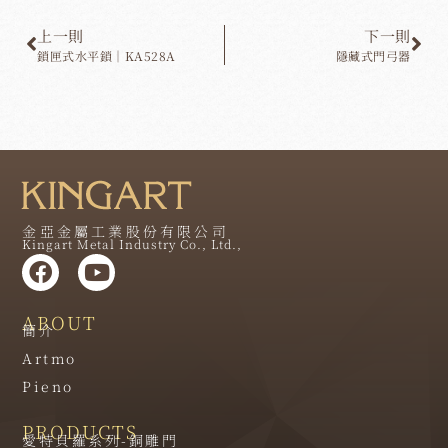
上一則
下一則
鎖匣式水平鎖｜KA528A
隱藏式門弓器
金亞金屬工業股份有限公司
Kingart Metal Industry Co., Ltd.,
ABOUT
簡介
Artmo
Pieno
PRODUCTS
愛特貝羅系列-銅雕門