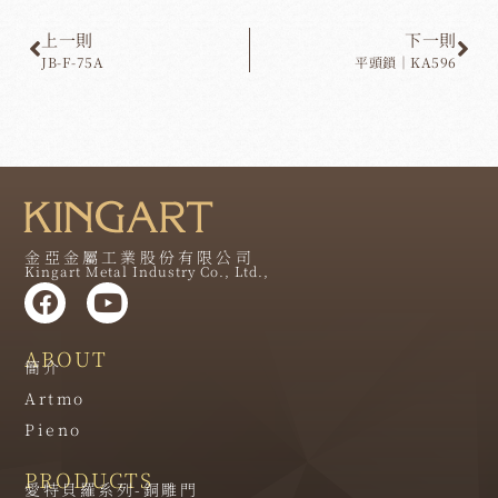
上一則
下一則
JB-F-75A
平頭鎖｜KA596
金亞金屬工業股份有限公司
Kingart Metal Industry Co., Ltd.,
ABOUT
簡介
Artmo
Pieno
PRODUCTS
愛特貝羅系列-銅雕門