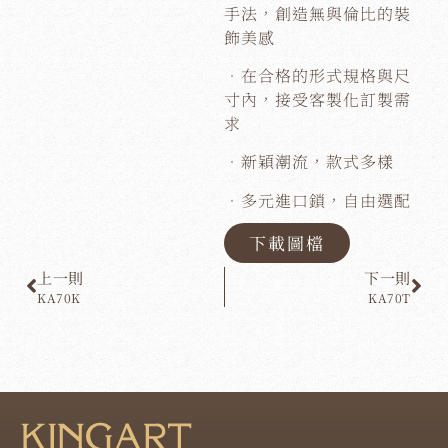
手法，創造無與倫比的裝
飾美感
．在合格的形式規格與尺
寸內，接受客製化訂製需
求
．新穎潮流，款式多樣
．多元進口鎖，自由選配
下載圖檔
上一則
下一則
KA70K
KA70T