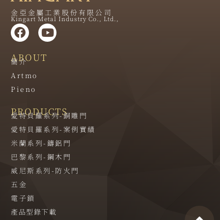
金亞金屬工業股份有限公司
Kingart Metal Industry Co., Ltd.,
ABOUT
簡介
Artmo
Pieno
PRODUCTS
愛特貝羅系列-銅雕門
愛特貝羅系列-案例實績
米蘭系列-鑄鋁門
巴黎系列-鋼木門
威尼斯系列-防火門
五金
電子鎖
產品型錄下載