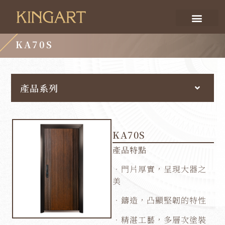
KA70S
產品系列
KA70S
產品特點
．門片厚實，呈現大器之
美
．鑄造，凸顯堅韌的特性
．精湛工藝，多層次塗裝