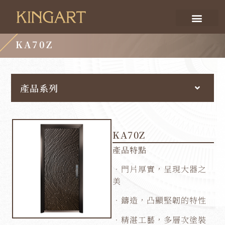
KA70Z
產品系列
KA70Z
產品特點
．門片厚實，呈現大器之
美
．鑄造，凸顯堅韌的特性
．精湛工藝，多層次塗裝