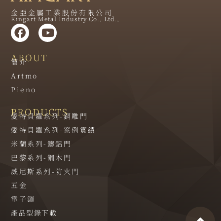
金亞金屬工業股份有限公司
Kingart Metal Industry Co., Ltd.,
ABOUT
簡介
Artmo
Pieno
PRODUCTS
愛特貝羅系列-銅雕門
愛特貝羅系列-案例實績
米蘭系列-鑄鋁門
巴黎系列-鋼木門
威尼斯系列-防火門
五金
電子鎖
產品型錄下載