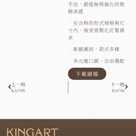
手法，創造無與倫比的裝
飾美感
．在合格的形式規格與尺
寸內，接受客製化訂製需
求
．新穎潮流，款式多樣
．多元進口鎖，自由選配
下載圖檔
上一則
下一則
KA70W
KA706