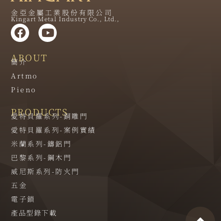
金亞金屬工業股份有限公司
Kingart Metal Industry Co., Ltd.,
ABOUT
簡介
Artmo
Pieno
PRODUCTS
愛特貝羅系列-銅雕門
愛特貝羅系列-案例實績
米蘭系列-鑄鋁門
巴黎系列-鋼木門
威尼斯系列-防火門
五金
電子鎖
產品型錄下載