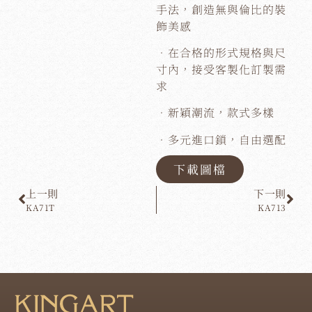
手法，創造無與倫比的裝
飾美感
．在合格的形式規格與尺
寸內，接受客製化訂製需
求
．新穎潮流，款式多樣
．多元進口鎖，自由選配
下載圖檔
上一則
下一則
KA71T
KA713