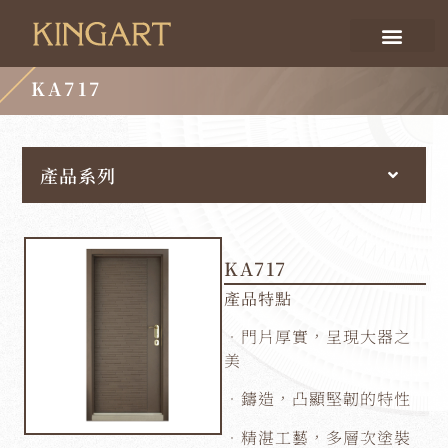
KA717
產品系列
KA717
產品特點
．門片厚實，呈現大器之
美
．鑄造，凸顯堅韌的特性
．精湛工藝，多層次塗裝