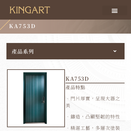
KA753D
產品系列
KA753D
產品特點
．門片厚實，呈現大器之
美
．鑄造，凸顯堅韌的特性
．精湛工藝，多層次塗裝