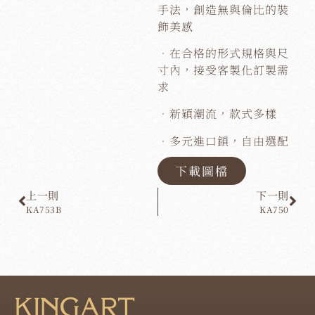
手法，創造無與倫比的裝
飾美感
．在合格的形式規格與尺
寸內，接受客製化訂製需
求
．新穎潮流，款式多樣
．多元進口鎖，自由選配
下載圖檔
上一則
下一則
KA753B
KA750