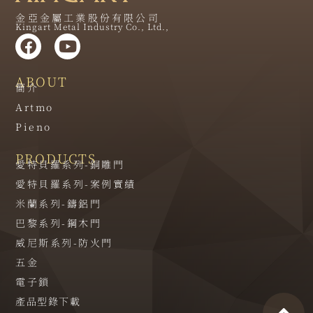
金亞金屬工業股份有限公司
Kingart Metal Industry Co., Ltd.,
ABOUT
簡介
Artmo
Pieno
PRODUCTS
愛特貝羅系列-銅雕門
愛特貝羅系列-案例實績
米蘭系列-鑄鋁門
巴黎系列-鋼木門
威尼斯系列-防火門
五金
電子鎖
產品型錄下載