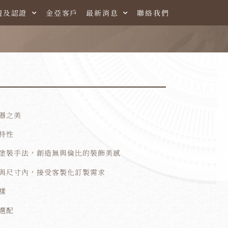
規及認證
金亞客戶
最新消息
聯絡我們
器之美
特性
塗裝手法，創造無與倫比的裝飾美感
與尺寸內，接受客製化訂製需求
樣
選配