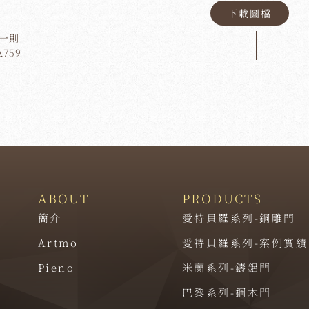
下載圖檔
一則
A759
ABOUT
PRODUCTS
簡介
愛特貝羅系列-銅雕門
Artmo
愛特貝羅系列-案例實績
Pieno
米蘭系列-鑄鋁門
巴黎系列-鋼木門