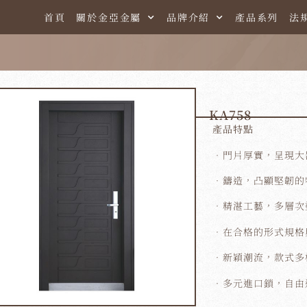
首頁
關於金亞金屬
品牌介紹
產品系列
法
KA758
產品特點
．門片厚實，呈現大
．鑄造，凸顯堅韌的
．精湛工藝，多層次
．在合格的形式規格
．新穎潮流，款式多
．多元進口鎖，自由