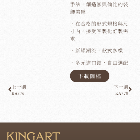
手法，創造無與倫比的裝
飾美感
．在合格的形式規格與尺
寸內，接受客製化訂製需
求
．新穎潮流，款式多樣
．多元進口鎖，自由選配
下載圖檔
上一則
下一則
KA776
KA770