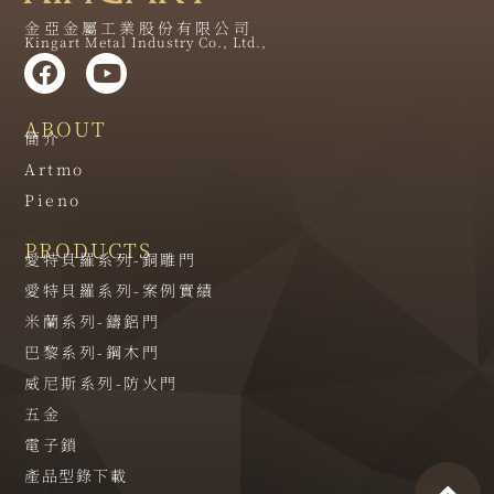
金亞金屬工業股份有限公司
Kingart Metal Industry Co., Ltd.,
ABOUT
簡介
Artmo
Pieno
PRODUCTS
愛特貝羅系列-銅雕門
愛特貝羅系列-案例實績
米蘭系列-鑄鋁門
巴黎系列-鋼木門
威尼斯系列-防火門
五金
電子鎖
產品型錄下載