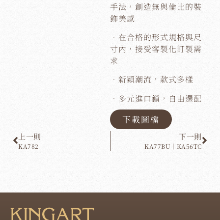
手法，創造無與倫比的裝
飾美感
．在合格的形式規格與尺
寸內，接受客製化訂製需
求
．新穎潮流，款式多樣
．多元進口鎖，自由選配
下載圖檔
上一則
下一則
KA782
KA77BU｜KA56TC