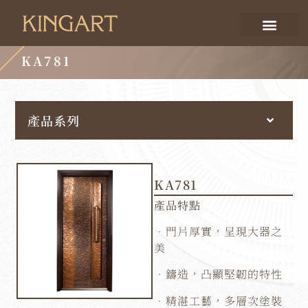
KA781
產品系列
KA781
產品特點
．門片厚實，呈現大器之
美
．鑄造，凸顯堅韌的特性
．精湛工藝，多層次塗裝