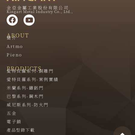
金亞金屬工業股份有限公司
Kingart Metal Industry Co., Ltd.,
ABOUT
簡介
Artmo
Pieno
PRODUCTS
愛特貝羅系列-銅雕門
愛特貝羅系列-案例實績
米蘭系列-鑄鋁門
巴黎系列-鋼木門
威尼斯系列-防火門
五金
電子鎖
產品型錄下載