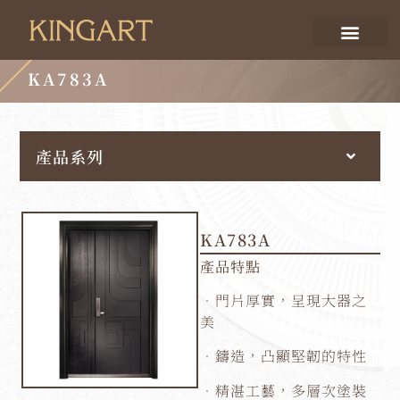
KA783A
產品系列
KA783A
產品特點
．門片厚實，呈現大器之
美
．鑄造，凸顯堅韌的特性
．精湛工藝，多層次塗裝