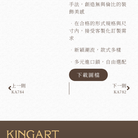
手法，創造無與倫比的裝
飾美感
．在合格的形式規格與尺
寸內，接受客製化訂製需
求
．新穎潮流，款式多樣
．多元進口鎖，自由選配
下載圖檔
上一則
下一則
KA784
KA782