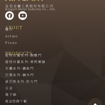
金亞金屬工業股份有限公司
Kingart Metal Industry Co., Ltd.,
ABOUT
簡介
Artmo
Pieno
PRODUCTS
愛特貝羅系列-銅雕門
愛特貝羅系列-案例實績
米蘭系列-鑄鋁門
巴黎系列-鋼木門
威尼斯系列-防火門
五金
電子鎖
產品型錄下載