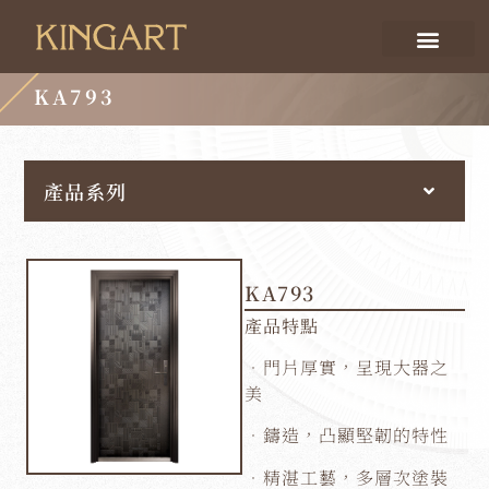
KA793
產品系列
KA793
產品特點
．門片厚實，呈現大器之
美
．鑄造，凸顯堅韌的特性
．精湛工藝，多層次塗裝