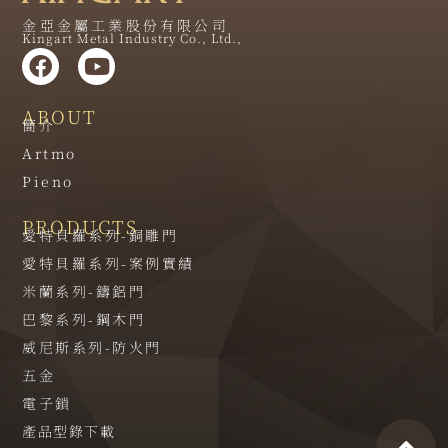
金亞金屬工業股份有限公司
Kingart Metal Industry Co., Ltd.,
ABOUT
簡介
Artmo
Pieno
PRODUCTS
愛特貝羅系列-銅雕門
愛特貝羅系列-案例實績
米蘭系列-鑄鋁門
巴黎系列-鋼木門
威尼斯系列-防火門
五金
電子鎖
產品型錄下載