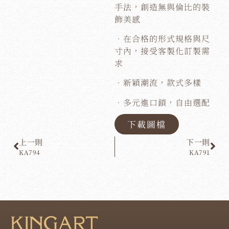
手法，創造無與倫比的裝
飾美感
．在合格的形式規格與尺
寸內，接受客製化訂製需
求
．新穎潮流，款式多樣
．多元進口鎖，自由選配
下載圖檔
上一則
下一則
KA794
KA791