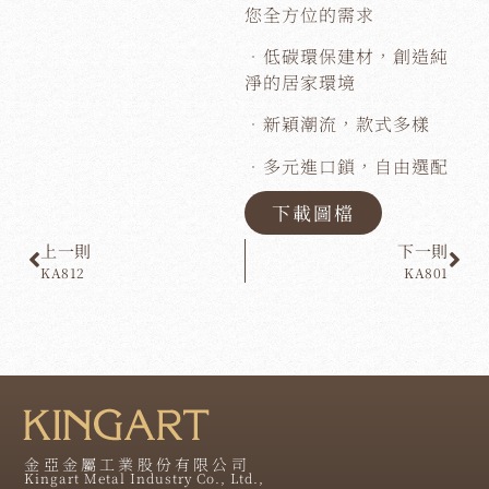
您全方位的需求
．低碳環保建材，創造純
淨的居家環境
．新穎潮流，款式多樣
．多元進口鎖，自由選配
下載圖檔
上一則
下一則
KA812
KA801
金亞金屬工業股份有限公司
Kingart Metal Industry Co., Ltd.,