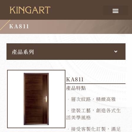
KA811
產品系列
KA811
產品特點
．層次紋路，精緻高雅
．塗裝工藝，創造各式生
活美學風格
．接受客製化訂製，滿足