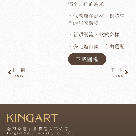
您全方位的需求
．低碳環保建材，創造純
淨的居家環境
．新穎潮流，款式多樣
．多元進口鎖，自由選配
下載圖檔
上一則
下一則
KA818
KA816
金亞金屬工業股份有限公司
Kingart Metal Industry Co., Ltd.,