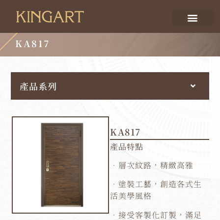
KA817
產品系列
KA817
產品特點
．層次紋路，精緻高雅
．塗裝工藝，創造各式生
活美學風格
．接受客製化訂製，滿足