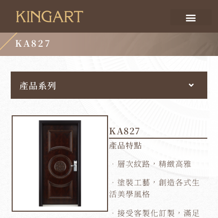
KA827
產品系列
KA827
產品特點
．層次紋路，精緻高雅
．塗裝工藝，創造各式生
活美學風格
．接受客製化訂製，滿足