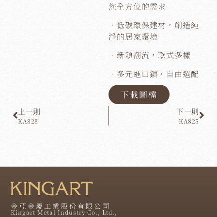
您全方位的需求
．低碳環保建材，創造純
淨的居家環境
．新穎潮流，款式多樣
．多元進口鎖，自由選配
下載圖檔
上一則
下一則
KA828
KA825
金亞金屬工業股份有限公司
Kingart Metal Industry Co., Ltd.,