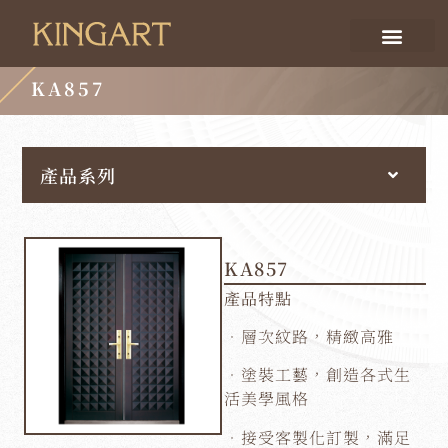
KA857
產品系列
KA857
產品特點
．層次紋路，精緻高雅
．塗裝工藝，創造各式生
活美學風格
．接受客製化訂製，滿足