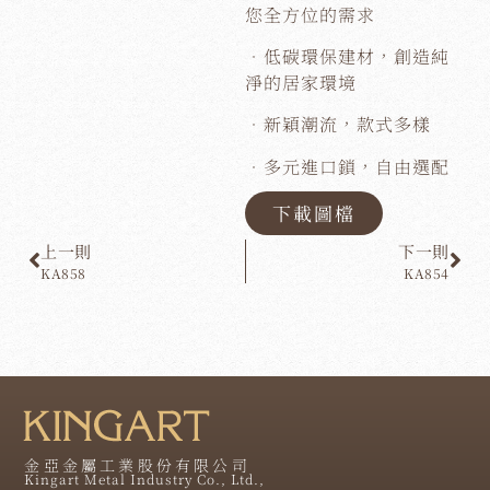
您全方位的需求
．低碳環保建材，創造純
淨的居家環境
．新穎潮流，款式多樣
．多元進口鎖，自由選配
下載圖檔
上一則
下一則
KA858
KA854
金亞金屬工業股份有限公司
Kingart Metal Industry Co., Ltd.,