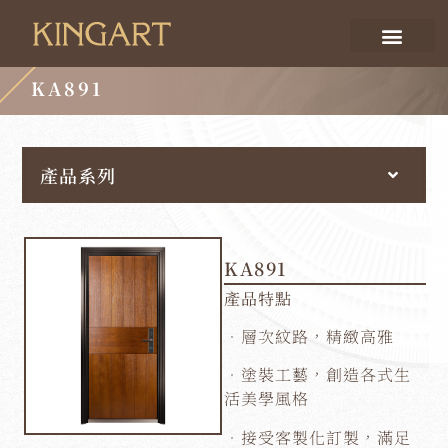
KA891
產品系列
KA891
產品特點
．層次紋路，精緻高雅
．塗裝工藝，創造各式生
活美學風格
．接受客製化訂製，滿足