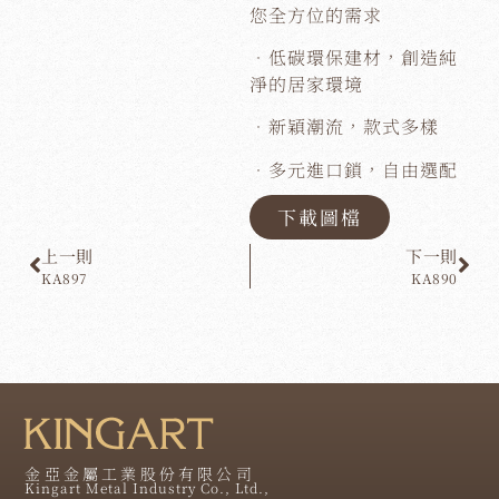
您全方位的需求
．低碳環保建材，創造純
淨的居家環境
．新穎潮流，款式多樣
．多元進口鎖，自由選配
下載圖檔
上一則
下一則
KA897
KA890
金亞金屬工業股份有限公司
Kingart Metal Industry Co., Ltd.,