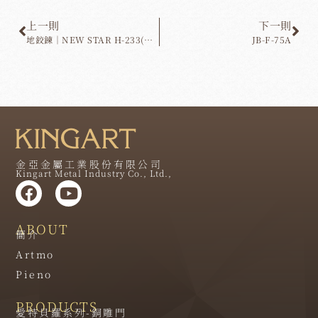
上一則
下一則
地鉸鍊｜NEW STAR H-233(進口)
JB-F-75A
金亞金屬工業股份有限公司
Kingart Metal Industry Co., Ltd.,
ABOUT
簡介
Artmo
Pieno
PRODUCTS
愛特貝羅系列-銅雕門