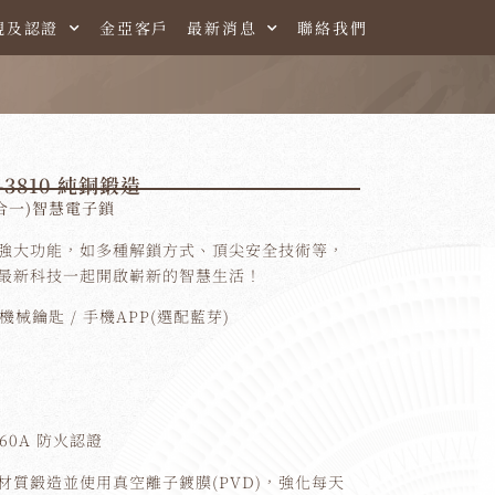
規及認證
金亞客戶
最新消息
聯絡我們
3810 純銅鍛造
三合一)智慧電子鎖
強大功能，如多種解鎖方式、頂尖安全技術等，
最新科技一起開啟嶄新的智慧生活！
 機械鑰匙 / 手機APP(選配藍芽)
60A 防火認證
材質鍛造並使用真空離子鍍膜(PVD)，強化每天