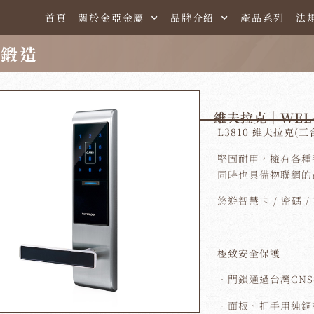
首頁
關於金亞金屬
品牌介紹
產品系列
法
銅鍛造
維夫拉克｜WEL-
L3810 維夫拉克(
堅固耐用，擁有各種
同時也具備物聯網的
悠遊智慧卡 / 密碼 /
極致安全保護
．門鎖通過台灣CNS
．面板、把手用純銅