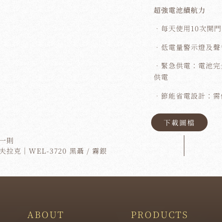
超強電池續航力
．每天使用10次開門
．低電量警示燈及聲
．緊急供電：電池完
供電
．節能省電設計：需
下載圖檔
一則
夫拉克｜WEL-3720 黑聶 / 霧銀
ABOUT
PRODUCTS