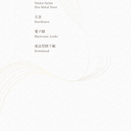
Venice Series
Fire Metal Door
五金
Hardware
電子鎖
Electronic Locks
產品型錄下載
Download