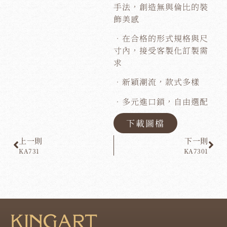
手法，創造無與倫比的裝
飾美感
．在合格的形式規格與尺
寸內，接受客製化訂製需
求
．新穎潮流，款式多樣
．多元進口鎖，自由選配
下載圖檔
上一則
下一則
KA731
KA7301