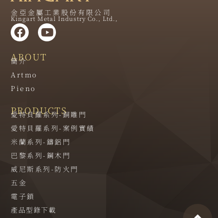
金亞金屬工業股份有限公司
Kingart Metal Industry Co., Ltd.,
ABOUT
簡介
Artmo
Pieno
PRODUCTS
愛特貝羅系列-銅雕門
愛特貝羅系列-案例實績
米蘭系列-鑄鋁門
巴黎系列-鋼木門
威尼斯系列-防火門
五金
電子鎖
產品型錄下載