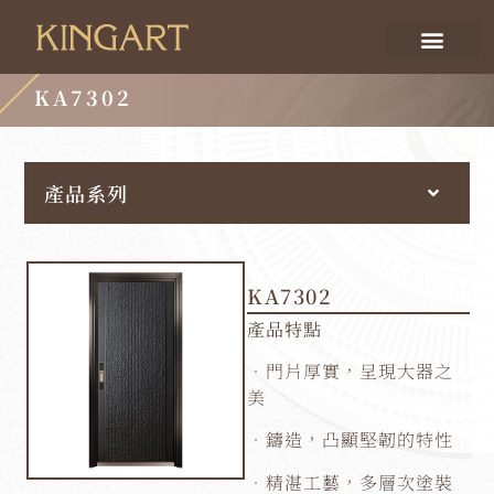
KA7302
產品系列
KA7302
產品特點
．門片厚實，呈現大器之
美
．鑄造，凸顯堅韌的特性
．精湛工藝，多層次塗裝