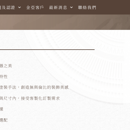
規及認證
金亞客戶
最新消息
聯絡我們
器之美
特性
塗裝手法，創造無與倫比的裝飾美感
與尺寸內，接受客製化訂製需求
樣
選配