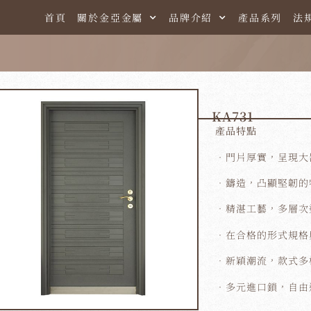
首頁
關於金亞金屬
品牌介紹
產品系列
法
KA731
產品特點
．門片厚實，呈現大
．鑄造，凸顯堅韌的
．精湛工藝，多層次
．在合格的形式規格
．新穎潮流，款式多
．多元進口鎖，自由