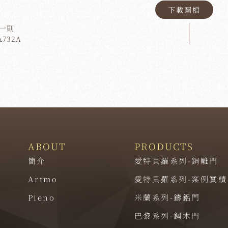
下載圖檔
一則
A732A
ABOUT
PRODUCTS
簡介
愛特貝羅系列-銅雕門
Artmo
愛特貝羅系列-案例實績
Pieno
米蘭系列-鑄鋁門
巴黎系列-鋼木門