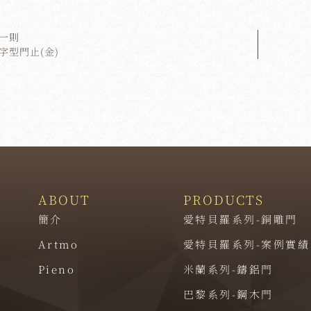
一則
字型門止(金)
ABOUT
PRODUCTS
簡介
愛特貝羅系列-銅雕門
Artmo
愛特貝羅系列-案例實績
Pieno
米蘭系列-鑄鋁門
巴黎系列-鋼木門