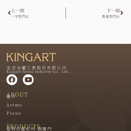
上一則
下一則
一字型門止
香菇型門止
金亞金屬工業股份有限公司
Kingart Metal Industry Co., Ltd.,
ABOUT
簡介
Artmo
Pieno
PRODUCTS
愛特貝羅系列-銅雕門